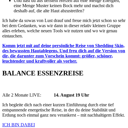
Und hast du aus tiefstem Herzen auf eine Menge Energien,
eine Menge Muster keinen Bock mehr und machst dich
deshalb auf, die alte Haut abzustreifen?
Ich habe da sowas von Lust drauf und freue mich jetzt schon so sehr
bei dem Gedanken, was wir dann in dieser relativ kleinen Gruppe
alles erleben, welche neuen Tools wir nutzen und wo wir genau
eintauchen.
Komm jetzt mit auf deine persönliche Reise von Shedding Skin,
des bewussten Hautablegens. Und freu dich auf die Version von
dir, die darunter zum Vorschein kommt: größer, schöner,
leuchtender und kraftvoller als vorher.
BALANCE ESSENZREISE
Alle 2 Monate LIVE:
14. August 19 Uhr
Ich begleite dich nach einer kurzen Einführung durch eine tief
entspannende energetische Reise, in der du deine Stabilität und
Erdung noch einmal ganz neu verankerst – mit nachhaltigem Effekt.
ICH BIN DABEI