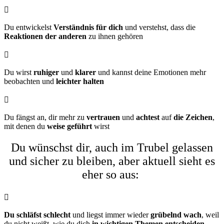

Du entwickelst
Verständnis für dich
und verstehst, dass die
Reaktionen der anderen
zu ihnen gehören

Du wirst
ruhiger
und
klarer
und kannst deine Emotionen mehr
beobachten und
leichter halten

Du fängst an, dir mehr zu
vertrauen
und
achtest
auf
die Zeichen
,
mit denen du
weise geführt
wirst
Du wünschst dir, auch im Trubel gelassen
und sicher zu bleiben, aber aktuell sieht es
eher so aus:

Du schläfst schlecht
und liegst immer wieder
grübelnd wach
, weil
du nicht weißt, wie du dich
in wichtigen Themen entscheiden