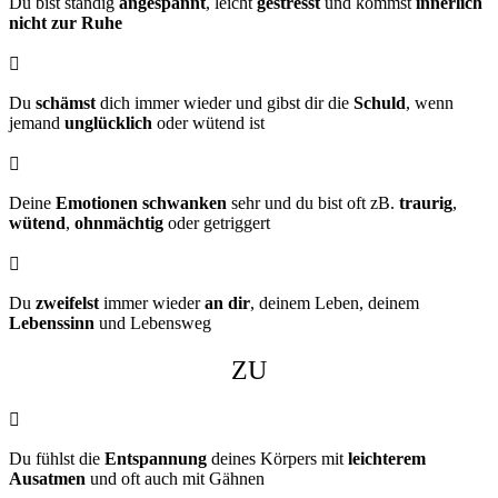
Du bist ständig
angespannt
, leicht
gestresst
und kommst
innerlich
nicht zur Ruhe

Du
schämst
dich immer wieder und gibst dir die
Schuld
, wenn
jemand
unglücklich
oder wütend ist

Deine
Emotionen schwanken
sehr und du bist oft zB.
traurig
,
wütend
,
ohnmächtig
oder getriggert

Du
zweifelst
immer wieder
an dir
, deinem Leben, deinem
Lebenssinn
und Lebensweg
ZU

Du fühlst die
Entspannung
deines Körpers mit
leichterem
Ausatmen
und oft auch mit Gähnen