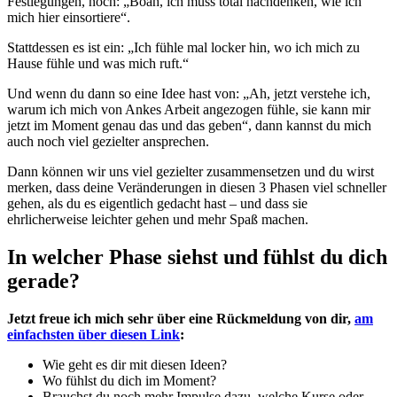
Festlegungen, noch: „Boah, ich muss total nachdenken, wie ich
mich hier einsortiere“.
Stattdessen es ist ein: „Ich fühle mal locker hin, wo ich mich zu
Hause fühle und was mich ruft.“
Und wenn du dann so eine Idee hast von: „Ah, jetzt verstehe ich,
warum ich mich von Ankes Arbeit angezogen fühle, sie kann mir
jetzt im Moment genau das und das geben“, dann kannst du mich
auch noch viel gezielter ansprechen.
Dann können wir uns viel gezielter zusammensetzen und du wirst
merken, dass deine Veränderungen in diesen 3 Phasen viel schneller
gehen, als du es eigentlich gedacht hast – und dass sie
ehrlicherweise leichter gehen und mehr Spaß machen.
In welcher Phase siehst und fühlst du dich
gerade?
Jetzt freue ich mich sehr über eine Rückmeldung von dir,
am
einfachsten über diesen Link
:
Wie geht es dir mit diesen Ideen?
Wo fühlst du dich im Moment?
Brauchst du noch mehr Impulse dazu, welche Kurse oder