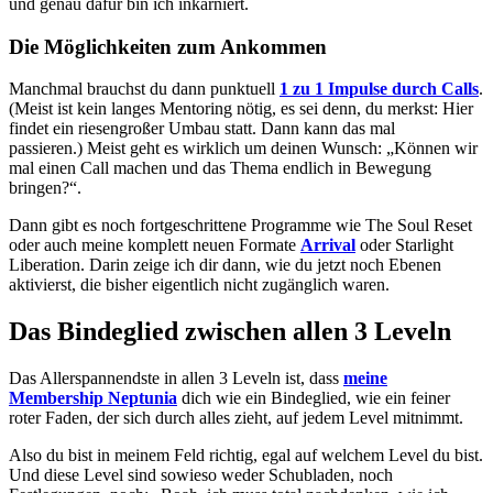
und genau dafür bin ich inkarniert.
Die Möglichkeiten zum Ankommen
Manchmal brauchst du dann punktuell
1 zu 1 Impulse durch Calls
.
(Meist ist kein langes Mentoring nötig, es sei denn, du merkst: Hier
findet ein riesengroßer Umbau statt. Dann kann das mal
passieren.) Meist geht es wirklich um deinen Wunsch: „Können wir
mal einen Call machen und das Thema endlich in Bewegung
bringen?“.
Dann gibt es noch fortgeschrittene Programme wie The Soul Reset
oder auch meine komplett neuen Formate
Arrival
oder Starlight
Liberation. Darin zeige ich dir dann, wie du jetzt noch Ebenen
aktivierst, die bisher eigentlich nicht zugänglich waren.
Das Bindeglied zwischen allen 3 Leveln
Das Allerspannendste in allen 3 Leveln ist, dass
meine
Membership Neptunia
dich wie ein Bindeglied, wie ein feiner
roter Faden, der sich durch alles zieht, auf jedem Level mitnimmt.
Also du bist in meinem Feld richtig, egal auf welchem Level du bist.
Und diese Level sind sowieso weder Schubladen, noch