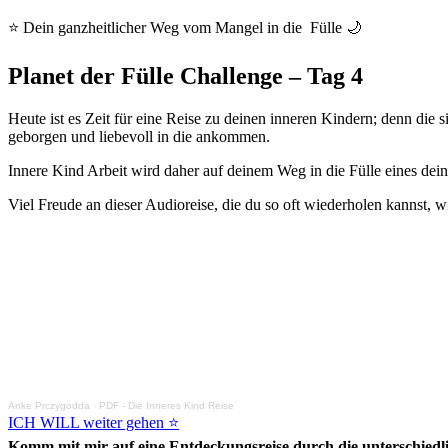
⭐ Dein ganzheitlicher Weg vom Mangel in die Fülle 🌙
Planet der Fülle Challenge – Tag 4
Heute ist es Zeit für eine Reise zu deinen inneren Kindern; denn die 
geborgen und liebevoll in die ankommen.
Innere Kind Arbeit wird daher auf deinem Weg in die Fülle eines deine
Viel Freude an dieser Audioreise, die du so oft wiederholen kannst, w
Anke Prczygodda
·
PDF - Die Inneres Kind Reise
ICH WILL weiter gehen ⭐
Komm mit mir auf eine Entdeckungsreise durch die unterschiedli