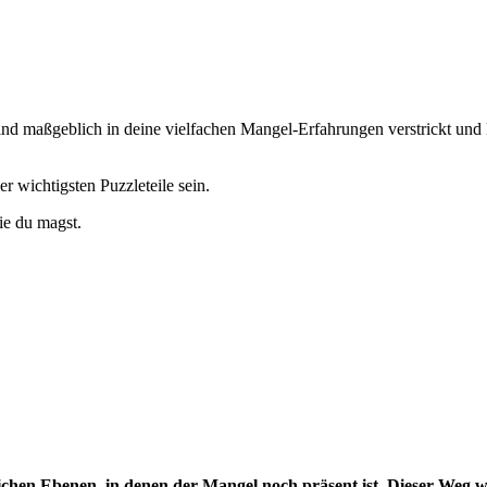
sind maßgeblich in deine vielfachen Mangel-Erfahrungen verstrickt und 
r wichtigsten Puzzleteile sein.
ie du magst.
chen Ebenen, in denen der Mangel noch präsent ist. Dieser Weg w