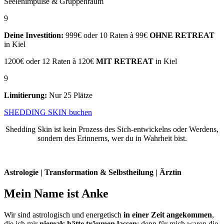
Seelenimpulse & Gruppenraum
9
Deine Investition:
999€ oder 10 Raten à 99€
OHNE RETREAT
in Kiel
1200€ oder 12 Raten à 120€
MIT RETREAT
in Kiel
9
Limitierung:
Nur 25 Plätze
SHEDDING SKIN buchen
Shedding Skin ist kein Prozess des Sich-entwickelns oder Werdens,
sondern des Erinnerns, wer du in Wahrheit bist.
Astrologie | Transformation & Selbstheilung | Ärztin
Mein Name ist Anke
Wir sind astrologisch und energetisch
in einer Zeit angekommen
,
die ich mir
niemals hätte träumen lassen
; denn für mich waren die