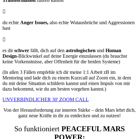
Transformation
führen kannst

du echte
Anger Issues,
also echte Wutausbrüche und Aggressionen
hast

es dir
schwer
fällt, dich auf den
astrologischen
und
Human
Design
-Blickwinkel auf deine Energie einzulassen
(du brauchst
keine Vorkenntnisse, aber Offenheit für die beiden Systeme)
(In allen 3 Fällen empfehle ich dir meine 1:1 Arbeit zB im
Mentoring und lade dich zu einem Kurzcall auf Zoom ein, in dem
du mir deine Situation schildern kannst und einen Impuls von mir
dazu bekommst, wie du am besten vorgehen kannst.)
UNVERBINDLICHER 30' ZOOM CALL
Von der Herausforderung zur inneren Stärke – dein Mars lehrt dich,
ganz neue Kräfte in dir zu entdecken und zu nutzen!
So funktioniert
PEACEFUL MARS
POWER: