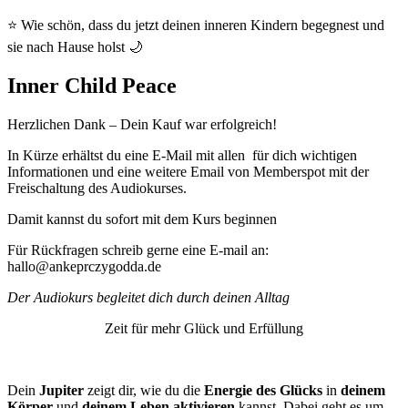
⭐ Wie schön, dass du jetzt deinen inneren Kindern begegnest und
sie nach Hause holst 🌙
Inner Child Peace
Herzlichen Dank – Dein Kauf war erfolgreich!
In Kürze erhältst du eine E-Mail mit allen für dich wichtigen
Informationen und eine weitere Email von Memberspot mit der
Freischaltung des Audiokurses.
Damit kannst du sofort mit dem Kurs beginnen
Für Rückfragen schreib gerne eine E-mail an:
hallo@ankeprczygodda.de
Der Audiokurs begleitet dich durch deinen Alltag
Zeit für mehr Glück und Erfüllung
Verstehe, was dich wirklich glücklich macht
Dein
Jupiter
zeigt dir, wie du die
Energie des Glücks
in
deinem
Körper
und
deinem Leben
aktivieren
kannst. Dabei geht es um