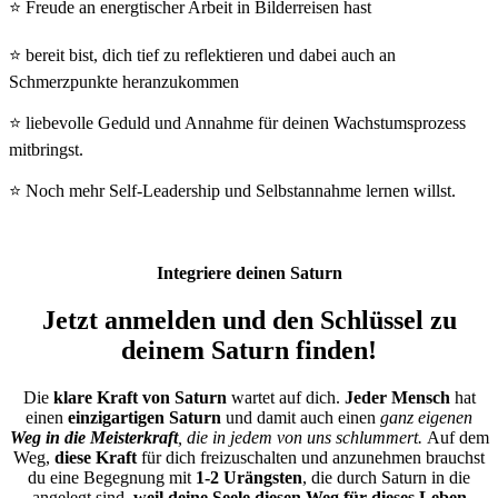
⭐ Freude an energtischer Arbeit in Bilderreisen hast
⭐ bereit bist, dich tief zu reflektieren und dabei auch an
Schmerzpunkte heranzukommen
⭐ liebevolle Geduld und Annahme für deinen Wachstumsprozess
mitbringst.
⭐ Noch mehr Self-Leadership und Selbstannahme lernen willst.
Integriere deinen Saturn
Jetzt anmelden und den Schlüssel zu
deinem Saturn finden!
Die
klare Kraft von Saturn
wartet auf dich.
Jeder Mensch
hat
einen
einzigartigen Saturn
und damit auch einen
ganz eigenen
Weg in die Meisterkraft
, die in jedem von uns schlummert.
Auf dem
Weg,
diese Kraft
für dich freizuschalten und anzunehmen brauchst
du eine Begegnung mit
1-2 Urängsten
, die durch Saturn in die
angelegt sind,
weil deine Seele diesen Weg für dieses Leben