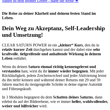
Saturn ist dein größter Lehrer - starte die Reise 🌟
Die Reise zu deiner Klarheit und deinem festen Stand im
Leben.
Dein Weg zu Akzeptanz, Self-Leadership
und Umsetzung!
CLEAR SATURN POWER ist ein
„kleiner“ Kurs
, den du in
relativ kurzer Zeit
durchgehen kannst und der dabei eine
sehr
kraftvolle
,
tiefgreifende und anhaltende Wirkung in deinem
Leben
entfaltet.
Wenn du deinen
Saturn einmal richtig kennengelernt und
verstanden
hast, wirst du ihr
immer wieder begegnen
. Mit jeder
Rückläufigkeit, jedem Zeichenwechsel und jeder Aktivierung lernst
du ihn tiefer kennen und während deiner Returns mit 29 und 59
Jahren machst du riesigengroße Schritte in deine eigene Autorität
und Führungskraft.
In 3 Modulen begegnest du dem
Schatten deines Saturns
, dann
erlebst du auf der Bilderebene, wie er immer
heller, wohlwollender,
weiser und hilfreicher
wird.