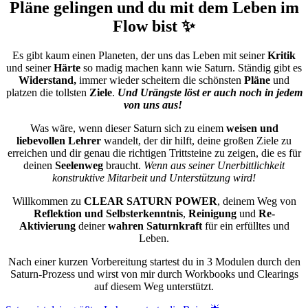
Pläne gelingen und du mit dem Leben im
Flow bist ✨
Es gibt kaum einen Planeten, der uns das Leben mit seiner
Kritik
und seiner
Härte
so madig machen kann wie Saturn. Ständig gibt es
Widerstand,
immer wieder scheitern die schönsten
Pläne
und
platzen die tollsten
Ziele
.
Und Urängste löst er auch noch in jedem
von uns aus!
Was wäre, wenn dieser Saturn sich zu einem
weisen und
liebevollen Lehrer
wandelt, der dir hilft, deine großen Ziele zu
erreichen und dir genau die richtigen Trittsteine zu zeigen, die es für
deinen
Seelenweg
braucht.
Wenn aus seiner Unerbittlichkeit
konstruktive Mitarbeit und Unterstützung wird!
Willkommen zu
CLEAR SATURN POWER
, deinem Weg von
Reflektion und Selbsterkenntnis
,
Reinigung
und
Re-
Aktivierung
deiner
wahren Saturnkraft
für ein erfülltes und
Leben.
Nach einer kurzen Vorbereitung startest du in 3 Modulen durch den
Saturn-Prozess und wirst von mir durch Workbooks und Clearings
auf diesem Weg unterstützt.